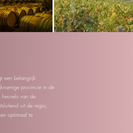
gt een belangrijk
jknamige provincie in de
e heuvels van de
luitend uit de regio,
ken optimaal te