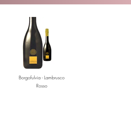
Quick View
Borgofulvia - Lambrusco
Rosso