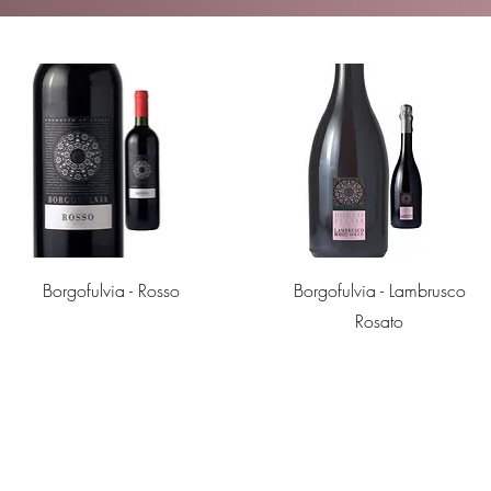
Quick View
Quick View
Borgofulvia - Rosso
Borgofulvia - Lambrusco
Rosato