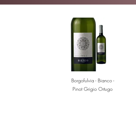
Quick View
Borgofulvia - Bianco -
Pinot Grigio Ortugo